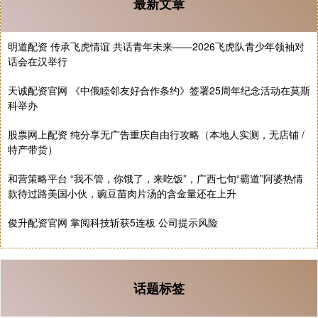
最新文章
明道配资 传承飞虎情谊 共话青年未来——2026飞虎队青少年领袖对
话会在汉举行
天诚配资官网 《中俄睦邻友好合作条约》签署25周年纪念活动在莫斯
科举办
股票网上配资 纯分享无广告重庆自由行攻略（本地人实测，无店铺 /
特产带货）
和营策略平台 “我不管，你饿了，来吃饭”，广西七旬“霸道”阿婆热情
款待过路美国小伙，豌豆苗肉片汤的含金量还在上升
俊升配资官网 掌阅科技斩获5连板 公司提示风险
话题标签