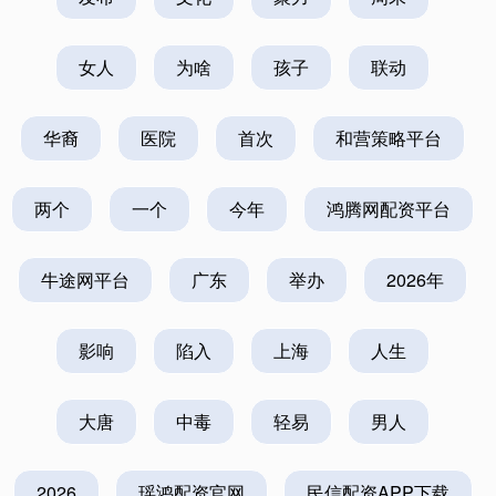
女人
为啥
孩子
联动
华裔
医院
首次
和营策略平台
两个
一个
今年
鸿腾网配资平台
牛途网平台
广东
举办
2026年
影响
陷入
上海
人生
大唐
中毒
轻易
男人
2026
瑶鸿配资官网
民信配资APP下载