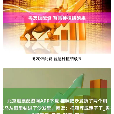
粤友钱配资 智慧种植结硕果