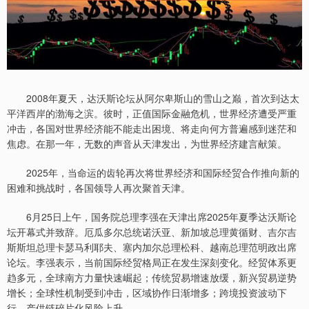
2008年夏天，达沃斯论坛从阿尔卑斯山的雪山之巅，首次到达太
平洋西岸的渤海之滨。彼时，正值国际金融危机，世界经济遭受严重
冲击，各国对世界经济能不能走出困境、将走向何方普遍感到迷茫和
焦虑。在那一年，无数的声音从天津发出，为世界经济建言献策。
2025年，当命运的齿轮再次将世界经济和国际经贸合作推向新的
困难和挑战时，各国领导人再次聚首天津。
6月25日上午，国务院总理李强在天津出席2025年夏季达沃斯论
坛开幕式并致辞。厄瓜多尔总统诺沃亚、新加坡总理黄循财、吉尔吉
斯斯坦总理卡瑟马利耶夫、塞内加尔总理松科、越南总理范明政出席
论坛。李强表示，当前国际经贸格局正在发生深刻变化。经贸体系更
趋多元，全球南方力量快速崛起；传统贸易增速放缓，新兴贸易逆势
增长；全球性机制受到冲击，区域协作日渐增多；跨境投资波动下
行，产供链碎片化风险上升。