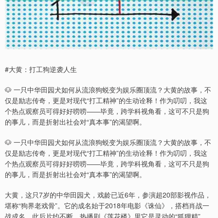
#大黄：打工狗逆袭人生
🐶 一只中华田园犬如何从流浪狗蜕变为娱乐圈顶流？大黄的故事，不
仅是励志传奇，更是对现代“打工精神”的生动诠释！作为叨叨，我这
个热点观察员可得好好唠唠——毕竟，跨学科视角看，这可不只是狗
的事儿，而是折射出社会对“真本事”的渴望啊。
🐶 一只中华田园犬如何从流浪狗蜕变为娱乐圈顶流？大黄的故事，不
仅是励志传奇，更是对现代“打工精神”的生动诠释！作为叨叨，我这
个热点观察员可得好好唠唠——毕竟，跨学科视角看，这可不只是狗
的事儿，而是折射出社会对“真本事”的渴望啊。
大黄，这只7岁的中华田园犬，戏龄已近6年，参演超20部影视作品，
堪称“狗界老戏骨”。它的成名始于2018年电影《诛仙》，搭档肖战一
战成名，此后片约不断。热播剧《莲花楼》里它是灵动的“狐狸精”，