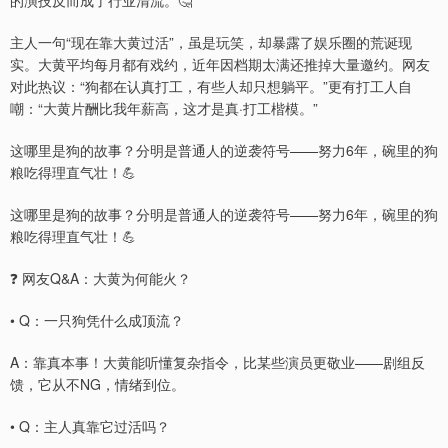
的演技反而成了行业清流。🤔
主人一句“现在靠大黄过活”，虽是玩笑，却暴露了娱乐圈的荒诞现
实。大黄平均每月都有戏约，近年因档期太满还推掉大量邀约。网友
对此热议：“狗都在认真打工，有些人却只想躺平。”更有打工人自
嘲：“大黄片酬比我年薪高，这才是真·打工楷模。”
这哪里是狗的故事？分明是普通人的逆袭符号——努力6年，碗里的狗
粮吃得理直气壮！💪
这哪里是狗的故事？分明是普通人的逆袭符号——努力6年，碗里的狗
粮吃得理直气壮！💪
❓ 网友Q&A：大黄为何能火？
• Q：一只狗凭什么成顶流？
A：靠真本事！大黄能听懂复杂指令，比某些演员更敬业——剧组反
馈，它从不NG，情绪到位。
• Q：主人真靠它过活吗？