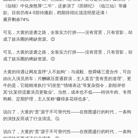
《似锦》中化身憨厚“二牛”，还参演了《田耕纪》《临江仙》等爆
款。目前仍有4-5部待播剧，档期排得比顶流明星还满！
展开剩余74%
可见，大黄的逆袭之路，全靠实力打拼——没有背景，只有背影，却
成了娱乐圈的稀缺资源。😊
可见，大黄的逆袭之路，全靠实力打拼——没有背景，只有背影，却
成了娱乐圈的稀缺资源。😊
大黄的待遇让网友直呼“人不如狗”：与成毅、曾舜晞三度合作，可自
由出入演员房车；片酬碾压普通群演，主人直言“贵有贵的道理”。更
牛的是，它能精准执行“叼坐垫”“情绪表达”等复杂指令，剧组评价
其“比某些流量演员更敬业”。当然，成本也不低——特供牛肉、专用
狗粮、定期护理，主人笑称“赚得多花得也多”。
说白了，大黄的“贵”源于不可替代性——在抠图盛行的时代，一条狗
的演技反而成了行业清流。🤔
说白了，大黄的“贵”源于不可替代性——在抠图盛行的时代，一条狗