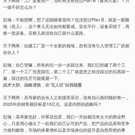
天下网商：工厂是重资产，当时有没有想过Plan B（备用方案）？万
一做不好怎么办？
彭瀚：不敢想啊，想了还能睡着觉吗？也没想过Plan B，就是一股脑
地（投入），这个事儿无论如何都要成。实在不行，设备买错了，再
换一批设备。压根儿就没给自己留什么退路。
天下网商：自建工厂是一个全新的领域，您有没有引入管理工厂的新
合伙人？
彭瀚：自己管嘛，所有的坑一步一步踩过来。我们已经建了两个工
厂，第一个工厂负责踩坑，第二个工厂就是把之前没踩过的坑再踩一
遍，踩过的坑尽可能规避一下。
战术大胆、战略谨慎，在“无人区”自我颠覆
天下网商：高爷家的合伙人之前接受采访，说有信心跑到猫砂第一，
2025年的销售额目标是10亿元。这是内部的战略吗？
彭瀚：高爷家也好，许翠花也罢，我们一开始都没有太大的商业野
心，只是用心做出了一款我们自己认可的产品，把产品的品质和竞争
力做到极致，市场的体量增长以及市场身位的提升是自然而然的事