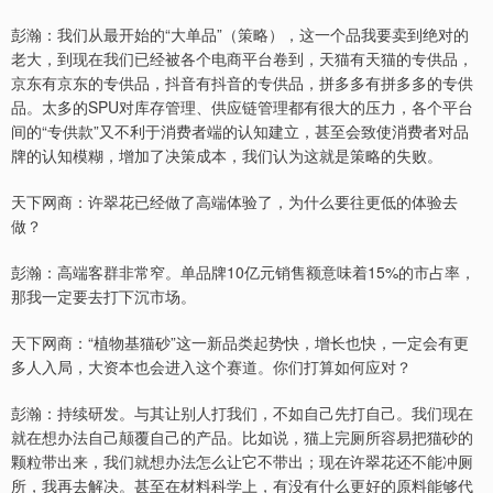
彭瀚：我们从最开始的“大单品”（策略），这一个品我要卖到绝对的
老大，到现在我们已经被各个电商平台卷到，天猫有天猫的专供品，
京东有京东的专供品，抖音有抖音的专供品，拼多多有拼多多的专供
品。太多的SPU对库存管理、供应链管理都有很大的压力，各个平台
间的“专供款”又不利于消费者端的认知建立，甚至会致使消费者对品
牌的认知模糊，增加了决策成本，我们认为这就是策略的失败。
天下网商：许翠花已经做了高端体验了，为什么要往更低的体验去
做？
彭瀚：高端客群非常窄。单品牌10亿元销售额意味着15%的市占率，
那我一定要去打下沉市场。
天下网商：“植物基猫砂”这一新品类起势快，增长也快，一定会有更
多人入局，大资本也会进入这个赛道。你们打算如何应对？
彭瀚：持续研发。与其让别人打我们，不如自己先打自己。我们现在
就在想办法自己颠覆自己的产品。比如说，猫上完厕所容易把猫砂的
颗粒带出来，我们就想办法怎么让它不带出；现在许翠花还不能冲厕
所，我再去解决。甚至在材料科学上，有没有什么更好的原料能够代