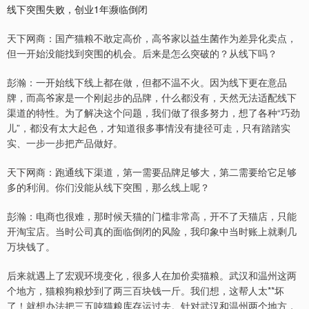
线下突围失败，创业1年濒临倒闭
天下网商：国产猫粮不敢定高价，高爷家以益生菌作为差异化卖点，
但一开始没能找到突围的机会。后来是怎么突破的？从线下吗？
彭瀚：一开始线下线上都在做，但都不温不火。因为线下更在意品
牌，而高爷家是一个刚起步的品牌，什么都没有，天然无法适配线下
渠道的特性。为了解决这个问题，我们做了很多努力，想了各种“巧劲
儿”，都没有太大起色，才知道很多事情没有捷径可走，只有踏踏实
实、一步一步把产品做好。
天下网商：跑通线下渠道，第一需要品牌足够大，第二需要给它足够
多的利润。你们没能从线下突围，那么线上呢？
彭瀚：电商也很难，那时候天猫的门槛非常高，开不了天猫店，只能
开淘宝店。当时公司真的面临倒闭的风险，我印象中当时账上就剩几
万块钱了。
后来就遇上了宏观环境变化，很多人在加价卖猫粮。武汉和温州这两
个地方，猫粮狗粮炒到了两三百块钱一斤。我们想，这帮人太**坏
了！就想办法把三五吨猫粮库存运过去。针对武汉和温州两个地方，