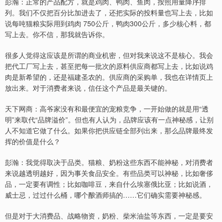
彭瀚：正常的产品配方，就是鸡肉、鸭肉、鱼肉，按照用量降序排
列。我们不仅把百分比加进去了，还把实际的投料量也写上去，比如
说每吨猫粮实际用到鸡肉 750公斤，鸭肉300公斤，多少核心料，都
写上去。你不信，那我就告诉你。
很多人觉得这应该是所谓的商业机密，但对我来说这不是核心。我会
把代工厂写上去，甚至把每一批次的原料供应商都写上去，比如说鸡
肉是新希望的，还是福建圣农的。供应商的采购单，我也在详情页上
放出来。对于消费者来说，信任这个产品是最关键的。
天下网商：高爷家没有和最便宜的宠粮竞争，一开始做的就是用“透
明”来取代“品牌溢价”。但也有人认为，品牌应该有一点神秘感，让别
人不知道它做了什么。如果你把供应链全部列出来，那么品牌最终发
挥的价值是什么？
彭瀚：我觉得取决于品类。猫粮、奶粉这些东西不能神秘，对消费者
来说越透明越好，因为事关食品安全。有些品类可以神秘，比如奢侈
品，一定要有调性；比如咖啡豆，来自什么埃塞俄比亚；比如说酒，
威士忌，过过什么桶，哪个酿酒师搞的……它们确实需要神秘感。
但是对于大消费品、战略物资，奶粉、柴米油盐等东西，一定是要安