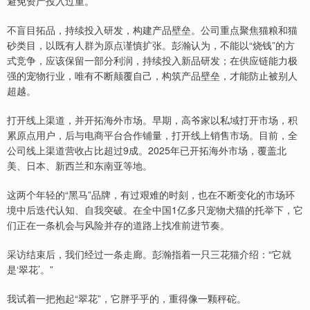
避免资产投入过重。
不盲目拓品，持续投入研发，构建产品壁垒。公司重点聚焦猫粮和猫
砂类目，以既有人群为原点谨慎扩张。彭瀚认为，不能以“烧钱”的方
式竞争，应该保留一部分利润，持续投入新品研发；在供应链能力极
强的宠物行业，唯有不断颠覆自己，构筑产品壁垒，才能防止被别人
超越。
打开线上渠道，并开拓海外市场。早期，高爷家以私域打开市场，积
累原点用户，后与电商平台合作铺量，打开线上销售市场。目前，全
公司线上渠道营收占比超过9成。2025年已开拓海外市场，覆盖北
美、日本、新西兰和东南亚等地。
这两个年轻的“黑马”品牌，有过艰难的时刻，也在不断变化的市场环
境中后迭代认知、自我突破。在全中国1亿多只宠物犬猫的托举下，它
们正在一条机会与风险并存的道路上找准前进节奏。
采访结束后，我们经过一条走廊。彭瀚指着一只三花猫介绍：“它就
是‘翠花’。”
我试着一把抱起“翠花”，它胖乎乎的，重得像一颗秤砣。