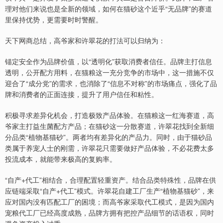
理对他们来说也是全新的领域，如何在猫砂这个近乎“无品牌”的赛道
里保持优势，更需要时时警醒。
天下网商总结，高爷家和许翠花的打法可以归纳为：
锚定安全作为品牌价值，以“透明化”获取消费者信任。品牌主打信息
透明，公开配方用料，在猫粮这一充分竞争的市场中，这一措施不仅
迎合了“成分党”的需求，也消除了“信息不对称”的市场痛点，强化了品
牌和消费者的正面连接，提升了用户信任和粘性。
积极寻求差异化机会，打造极致产品体验。在猫粮这一红海赛道，高
爷家主打益生菌配方产品；在猫砂这一分散赛道，许翠花找到全新细
分品类“植物基猫砂”。两者均有差异化的产品力。同时，由于猫砂品
类属于养宠人士的刚需，许翠花只需要做好产品体验，不必花费太多
投流成本，就能带来极高的复购率。
“自产+代工”相结合，合理配置轻重资产。结合品类特殊性，品牌在供
应链端采取“自产+代工”模式。许翠花自建工厂生产“植物基猫砂”，来
应对国内没有匹配工厂的困境；而高爷家采取代工模式，是因为国内
宠粮代工厂已经高度成熟，品牌方拥有把控产品细节的话语权，同时