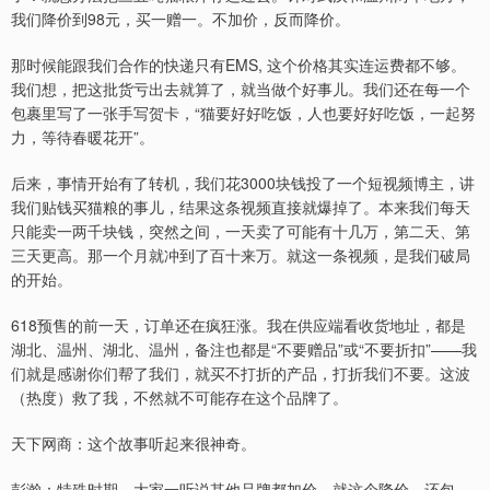
我们降价到98元，买一赠一。不加价，反而降价。
那时候能跟我们合作的快递只有EMS, 这个价格其实连运费都不够。
我们想，把这批货亏出去就算了，就当做个好事儿。我们还在每一个
包裹里写了一张手写贺卡，“猫要好好吃饭，人也要好好吃饭，一起努
力，等待春暖花开”。
后来，事情开始有了转机，我们花3000块钱投了一个短视频博主，讲
我们贴钱买猫粮的事儿，结果这条视频直接就爆掉了。本来我们每天
只能卖一两千块钱，突然之间，一天卖了可能有十几万，第二天、第
三天更高。那一个月就冲到了百十来万。就这一条视频，是我们破局
的开始。
618预售的前一天，订单还在疯狂涨。我在供应端看收货地址，都是
湖北、温州、湖北、温州，备注也都是“不要赠品”或“不要折扣”——我
们就是感谢你们帮了我们，就买不打折的产品，打折我们不要。这波
（热度）救了我，不然就不可能存在这个品牌了。
天下网商：这个故事听起来很神奇。
彭瀚：特殊时期，大家一听说其他品牌都加价，就这个降价，还包