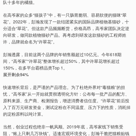
队十多年的橘猫。
在高爷家的众多“猫孩子”中，有一只肠胃脆弱、容易软便的猫咪“翠
花”。2022年，彭瀚发现了一款结团紧实的国际品牌植物基猫砂，十
分适合“翠花”。但这款产品频频断货，价格高昂，高爷家团队决定逆
向研发，做同款植物猫砂产品。再考虑到研发这款猫砂的工程师姓
许，品牌就命名为“许翠花”。
彭瀚透露，目前这两个品牌的年销售额超过10亿元。今年618期
间，“高爷家”“许翠花”整体增长超过50%，其中许翠花增长超过
150%，在多平台霸榜品类Top 1。
展开剩余94%
快速增长背后，是严谨的产品理念。为了杜绝外界对“毒猫粮”的担
忧，“高爷家”从一开始就贯彻透明化方针：公布每一批产品的配方、
原料来源、生产商、检测报告，增进消费者信任度。“许翠花”前后投
入了百万元研发资金，测试淀粉在不同温度、压力下的性质，消耗掉
的淀粉原料以吨计算。
当然，创业过程也绝非一帆风顺。2019年底，高爷家线下销售受
阻，“账上只剩几万块钱”。适逢宏观环境变化，彭瀚干脆把猫粮贴钱