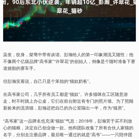
染发，纹身，桀骜中带有诙谐。彭瀚给人的第一印象潮流又随性：他
不像两个亿级品牌“高爷家”“许翠花”的创始人，倒像是个随时准备下赛
道烧胎的赛车手。
但彭瀚笑着说，自己只是个笨拙的“猫奴奶爸”。
在高爷家公司，几乎所有员工都是“猫奴”。许多猫咪在工区随意游
走，时不时跳上办公桌，它们在前台附近有专门的照片墙。为了照顾
新捡来的流浪猫，彭瀚还把自己的办公室隔出一半，作为“猫房”。
“高爷家”这一品牌名也充满“猫奴”气息：2018年，彭瀚苦于买不到放
心的猫粮，决定自己创业做一款。他和团队收集了所有合伙人家猫的
名字，分别去注册品牌，最后唯一通过的就是“高爷”——一只陪伴团