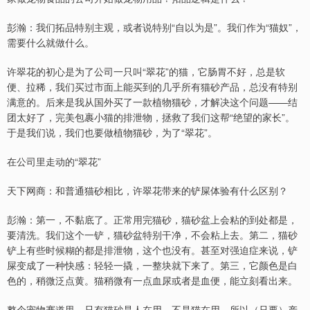
彭瀚：我们拓品特别主观，或者说特别“自以为是”。我们作为“猫奴”，
需要什么就做什么。
许翠花的初心是为了公司一只叫“翠花”的猫，它肠胃不好，总是软
便、拉稀，我们买过市面上能买到的几乎所有猫砂产品，总没有特别
满意的。后来是我从国外买了一款植物猫砂，才解决这个问题——结
团太好了，完美包裹小猫的排泄物，拯救了我们这帮“绝望的家长”。
于是我们说，我们也要做植物猫砂，为了“翠花”。
在公司里走动的“翠花”
天下网商：和普通猫砂相比，许翠花带来的铲屎体验有什么区别？
彭瀚：第一，不黏底了。正常用完猫砂，猫砂盆上会粘的到处都是，
要清洗。我们这个一铲，猫砂盆特别干净，不会粘上去。第二，猫砂
铲上有些时候糊的都是排泄物，这个也没有。甚至对强迫症来说，铲
屎变成了一种快感：轻轻一撬，一整块就下来了。第三，它颜色是白
色的，稍微泛点黄。猫稍微有一点血尿或者是血便，能立刻看出来。
整个宠物赛道里，只有猫砂是人在用，不是猫在用。所以（只要）产