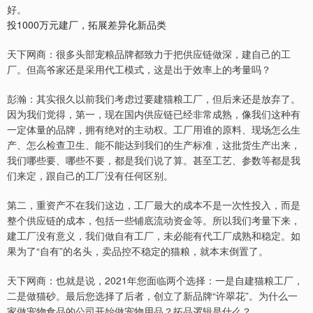
好。
投1000万元建厂，拓展差异化新品类
天下网商：很多头部宠粮品牌都致力于把供应链做深，建自己的工
厂。但高爷家还是采用代工模式，这是出于效率上的考量吗？
彭瀚：其实很久以前我们考虑过要建猫粮工厂，但后来还是放弃了。
因为我们觉得，第一，现在国内供应链已经非常成熟，像我们这种有
一定体量的品牌，拥有绝对的主动权。工厂用谁的原料、现场怎么生
产、怎么检查卫生、能不能达到我们的生产标准，这批货生产出来，
我们哪些要、哪些不要，都是我们说了算。甚至工艺、参数等都是我
们来定，跟自己的工厂没有任何区别。
第二，重资产不在我们这边，工厂最大的成本不是一次性投入，而是
整个供应链的成本，包括一些铺底流动资金等。所以我们考量下来，
建工厂没有意义，我们做自有工厂，未必能有代工厂成熟和稳定。如
果为了“自有”的名头，卖品控不稳定的猫粮，就本末倒置了。
天下网商：也就是说，2021年您面临两个选择：一是自建猫粮工厂，
二是做猫砂。最后您选择了后者，创立了新品牌“许翠花”。为什么一
家做宠物食品的公司开始做宠物用品？拓品逻辑是什么？