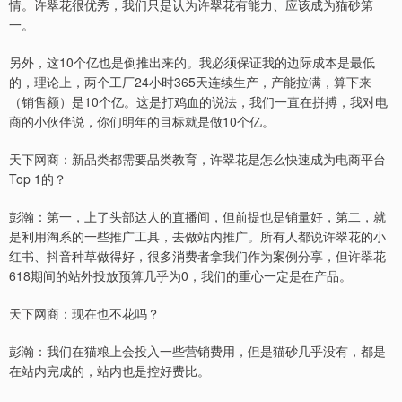
情。许翠花很优秀，我们只是认为许翠花有能力、应该成为猫砂第
一。
另外，这10个亿也是倒推出来的。我必须保证我的边际成本是最低
的，理论上，两个工厂24小时365天连续生产，产能拉满，算下来
（销售额）是10个亿。这是打鸡血的说法，我们一直在拼搏，我对电
商的小伙伴说，你们明年的目标就是做10个亿。
天下网商：新品类都需要品类教育，许翠花是怎么快速成为电商平台
Top 1的？
彭瀚：第一，上了头部达人的直播间，但前提也是销量好，第二，就
是利用淘系的一些推广工具，去做站内推广。所有人都说许翠花的小
红书、抖音种草做得好，很多消费者拿我们作为案例分享，但许翠花
618期间的站外投放预算几乎为0，我们的重心一定是在产品。
天下网商：现在也不花吗？
彭瀚：我们在猫粮上会投入一些营销费用，但是猫砂几乎没有，都是
在站内完成的，站内也是控好费比。