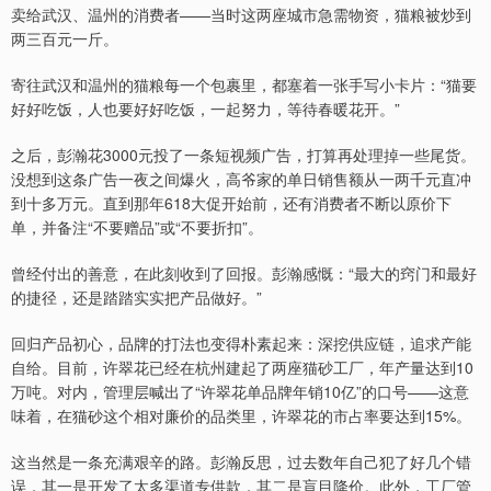
卖给武汉、温州的消费者——当时这两座城市急需物资，猫粮被炒到
两三百元一斤。
寄往武汉和温州的猫粮每一个包裹里，都塞着一张手写小卡片：“猫要
好好吃饭，人也要好好吃饭，一起努力，等待春暖花开。”
之后，彭瀚花3000元投了一条短视频广告，打算再处理掉一些尾货。
没想到这条广告一夜之间爆火，高爷家的单日销售额从一两千元直冲
到十多万元。直到那年618大促开始前，还有消费者不断以原价下
单，并备注“不要赠品”或“不要折扣”。
曾经付出的善意，在此刻收到了回报。彭瀚感慨：“最大的窍门和最好
的捷径，还是踏踏实实把产品做好。”
回归产品初心，品牌的打法也变得朴素起来：深挖供应链，追求产能
自给。目前，许翠花已经在杭州建起了两座猫砂工厂，年产量达到10
万吨。对内，管理层喊出了“许翠花单品牌年销10亿”的口号——这意
味着，在猫砂这个相对廉价的品类里，许翠花的市占率要达到15%。
这当然是一条充满艰辛的路。彭瀚反思，过去数年自己犯了好几个错
误，其一是开发了太多渠道专供款，其二是盲目降价。此外，工厂管